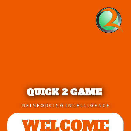
QUICK 2 GAME
R E I N F O R C I N G I N T E L L I G E N C E
WELCOME